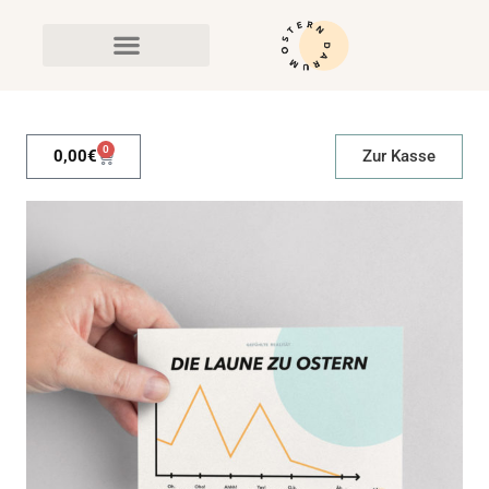
0
0,00
€
Zur Kasse